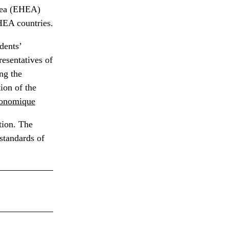
Area (EHEA)
HEA countries.
dents’
resentatives of
ng the
ion of the
tronomique
tion. The
standards of